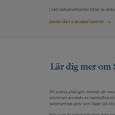
I vårt dokumentcenter hittar du dok
BESÖK VÅRT DOKUMENTCENTER
Lär dig mer om 
Att svetsa plastgolv innebär att man
utrymmen används en varmluftssvets m
sammanfoga golv som ligger på stora 
Ytor som är sammanfogade med svetst