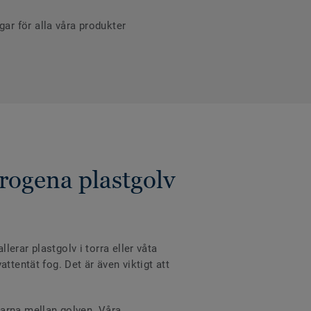
r för alla våra produkter
rogena plastgolv
erar plastgolv i torra eller våta
ttentät fog. Det är även viktigt att
varna mellan golven. Våra