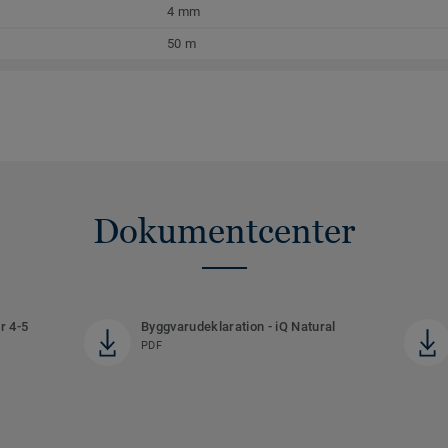
4 mm
50 m
Dokumentcenter
r 4-5
Byggvarudeklaration - iQ Natural
PDF