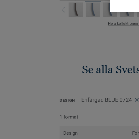
Hela kollektionen
Se alla Sve
Enfärgad BLUE 0724
DESIGN
1 format
Design
Fo