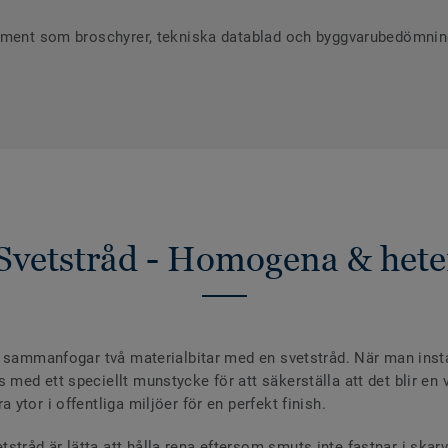
ument som broschyrer, tekniska datablad och byggvarubedömninga
Svetstråd - Homogena & hete
 sammanfogar två materialbitar med en svetstråd. När man install
ed ett speciellt munstycke för att säkerställa att det blir en va
ytor i offentliga miljöer för en perfekt finish.
råd är lätta att hålla rena eftersom smuts inte fastnar i skar