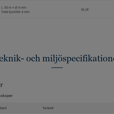
L: 50 m × Ø 4 mm
BLUE
Total tjocklek 4 mm
eknik- och miljöspecifikation
r
nskaper
dard
Tarkett