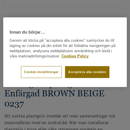
Innan du börjar…
Genom att klicka på "acceptera alla cookies" samtycker du till
lagring av cookies på din enhet för att förbättra navigeringen på
Hela kollektionen - LRV och NCS (1355)
webbplatsen, analysera webbplatsens användning och bistå i
våra marknadsföringsinsatser.
Cookies Policy
Alla tillbehör
|
Svetstråd
Svetstråd - Homogena &
Cookie-inställningar
Acceptera alla cookies
heterogena plastgolv -
Enfärgad BROWN BEIGE
0237
Att svetsa plastgolv innebär att man sammanfogar två
materialbitar med en svetstråd. När man installerar
plastgolv i torra eller våta utrymmen används en