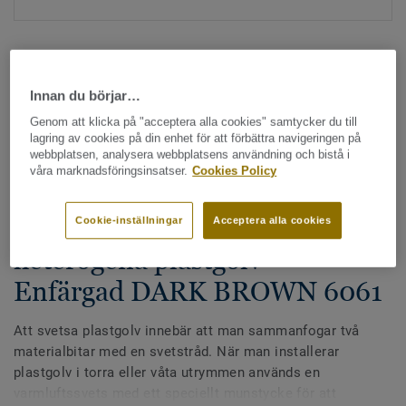
Innan du börjar…
Genom att klicka på "acceptera alla cookies" samtycker du till
lagring av cookies på din enhet för att förbättra navigeringen på
Hela kollektionen - LRV och NCS (1355)
webbplatsen, analysera webbplatsens användning och bistå i
våra marknadsföringsinsatser.
Cookies Policy
Alla tillbehör
|
Svetstråd
Svetstråd - Homogena &
Cookie-inställningar
Acceptera alla cookies
heterogena plastgolv -
Enfärgad DARK BROWN 6061
Att svetsa plastgolv innebär att man sammanfogar två
materialbitar med en svetstråd. När man installerar
plastgolv i torra eller våta utrymmen används en
varmluftssvets med ett speciellt munstycke för att