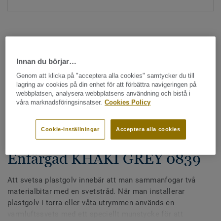
Innan du börjar…
Genom att klicka på "acceptera alla cookies" samtycker du till
Hela kollektionen - LRV och NCS (1355)
lagring av cookies på din enhet för att förbättra navigeringen på
webbplatsen, analysera webbplatsens användning och bistå i
våra marknadsföringsinsatser.
Cookies Policy
Alla tillbehör
|
Svetstråd
Svetstråd - Homogena &
Cookie-inställningar
Acceptera alla cookies
heterogena plastgolv -
Enfärgad KHAKI GREY 0839
Att svetsa plastgolv innebär att man sammanfogar två
materialbitar med en svetstråd. När man installerar
plastgolv i torra eller våta utrymmen används en
varmluftssvets med ett speciellt munstycke för att