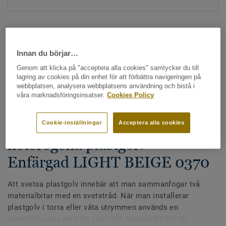
Innan du börjar…
Genom att klicka på "acceptera alla cookies" samtycker du till
lagring av cookies på din enhet för att förbättra navigeringen på
Hela kollektionen - LRV och NCS (1355)
webbplatsen, analysera webbplatsens användning och bistå i
våra marknadsföringsinsatser.
Cookies Policy
Alla tillbehör
|
Svetstråd
Svetstråd - Homogena &
Cookie-inställningar
Acceptera alla cookies
heterogena plastgolv -
Enfärgad LIGHT BEIGE 0370
Att svetsa plastgolv innebär att man sammanfogar två
materialbitar med en svetstråd. När man installerar
plastgolv i torra eller våta utrymmen används en
varmluftssvets med ett speciellt munstycke för att