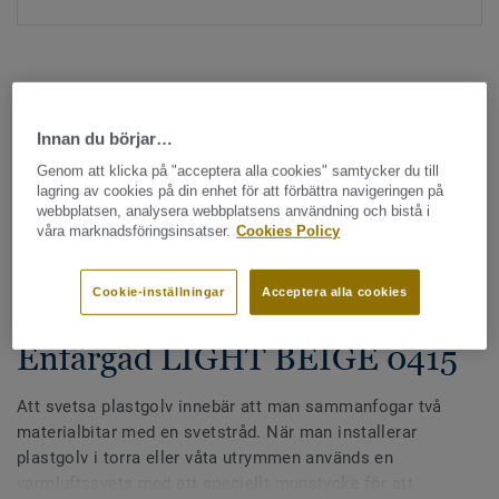
Innan du börjar…
Genom att klicka på "acceptera alla cookies" samtycker du till
Hela kollektionen - LRV och NCS (1355)
lagring av cookies på din enhet för att förbättra navigeringen på
webbplatsen, analysera webbplatsens användning och bistå i
våra marknadsföringsinsatser.
Cookies Policy
Alla tillbehör
|
Svetstråd
Svetstråd - Homogena &
Cookie-inställningar
Acceptera alla cookies
heterogena plastgolv -
Enfärgad LIGHT BEIGE 0415
Att svetsa plastgolv innebär att man sammanfogar två
materialbitar med en svetstråd. När man installerar
plastgolv i torra eller våta utrymmen används en
varmluftssvets med ett speciellt munstycke för att