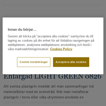
Innan du börjar…
Genom att klicka på "acceptera alla cookies" samtycker du till
Hela kollektionen - LRV och NCS (1355)
lagring av cookies på din enhet för att förbättra navigeringen på
webbplatsen, analysera webbplatsens användning och bistå i
våra marknadsföringsinsatser.
Cookies Policy
Alla tillbehör
|
Svetstråd
Svetstråd - Homogena &
Cookie-inställningar
Acceptera alla cookies
heterogena plastgolv -
Enfärgad LIGHT GREEN 0826
Att svetsa plastgolv innebär att man sammanfogar två
materialbitar med en svetstråd. När man installerar
plastgolv i torra eller våta utrymmen används en
varmluftssvets med ett speciellt munstycke för att