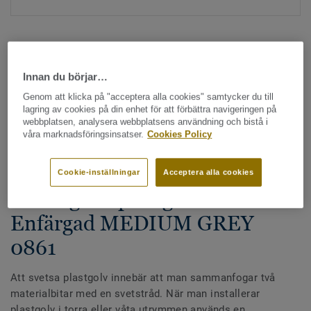
Innan du börjar…
Genom att klicka på "acceptera alla cookies" samtycker du till
lagring av cookies på din enhet för att förbättra navigeringen på
Hela kollektionen - LRV och NCS (1355)
webbplatsen, analysera webbplatsens användning och bistå i
våra marknadsföringsinsatser.
Cookies Policy
Alla tillbehör
|
Svetstråd
Svetstråd - Homogena &
Cookie-inställningar
Acceptera alla cookies
heterogena plastgolv -
Enfärgad MEDIUM GREY
0861
Att svetsa plastgolv innebär att man sammanfogar två
materialbitar med en svetstråd. När man installerar
plastgolv i torra eller våta utrymmen används en