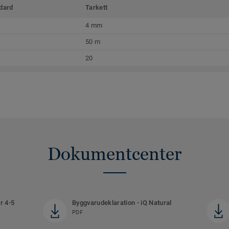
dard
Tarkett
4 mm
50 m
20
Dokumentcenter
r 4-5
Byggvarudeklaration - iQ Natural
PDF