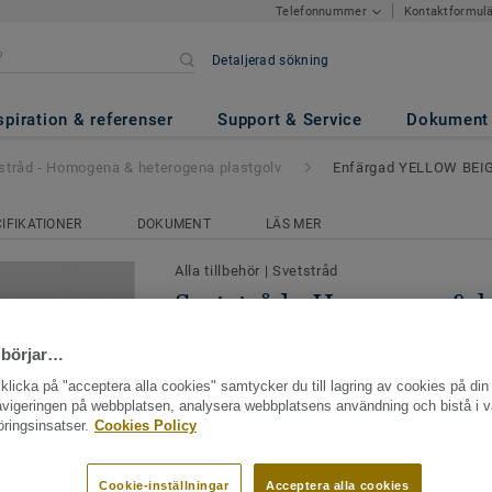
Kontaktformul
Telefonnummer
Detaljerad sökning
ena & heterogena plastgolv
- 
spiration & referenser
Support & Service
Dokument
stråd - Homogena & heterogena plastgolv
Enfärgad YELLOW BEI
IFIKATIONER
DOKUMENT
LÄS MER
Alla tillbehör
|
Svetstråd
Svetstråd - Homogena & 
plastgolv - Enfärgad YE
 börjar…
0372
licka på "acceptera alla cookies" samtycker du till lagring av cookies på din 
navigeringen på webbplatsen, analysera webbplatsens användning och bistå i v
Att svetsa plastgolv innebär att man sa
ringsinsatser.
Cookies Policy
materialbitar med en svetstråd. När man i
torra eller våta utrymmen används en va
Cookie-inställningar
Acceptera alla cookies
Se mer