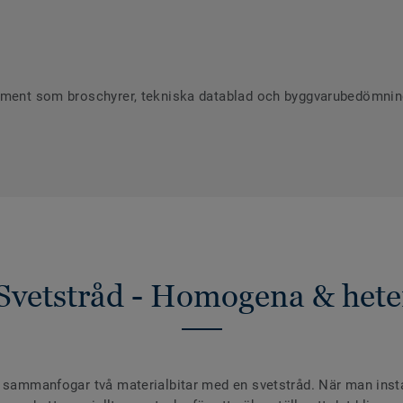
ument som broschyrer, tekniska datablad och byggvarubedömninga
Svetstråd - Homogena & hete
 sammanfogar två materialbitar med en svetstråd. När man install