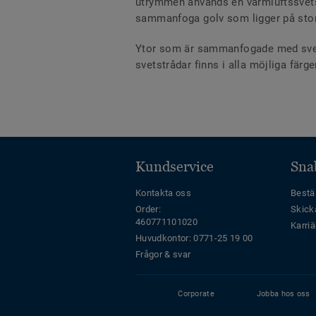
utrymmen används en varmluftssvets m
sammanfoga golv som ligger på stora 
Ytor som är sammanfogade med svetst
svetstrådar finns i alla möjliga fär
Kundservice
Sna
Kontakta oss
Bestäl
Order:
Skick
460771101020
Karriä
Huvudkontor: 0771-25 19 00
Frågor & svar
Corporate
Jobba hos oss