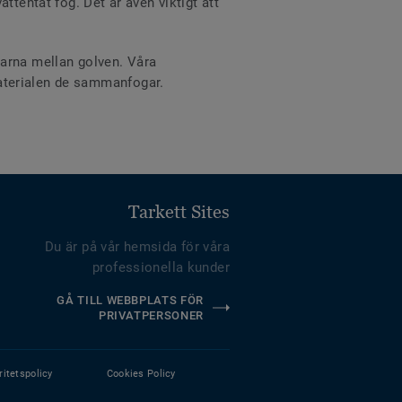
ttentät fog. Det är även viktigt att
varna mellan golven. Våra
d materialen de sammanfogar.
Tarkett Sites
Du är på vår hemsida för våra
professionella kunder
GÅ TILL WEBBPLATS FÖR
PRIVATPERSONER
ritetspolicy
Cookies Policy