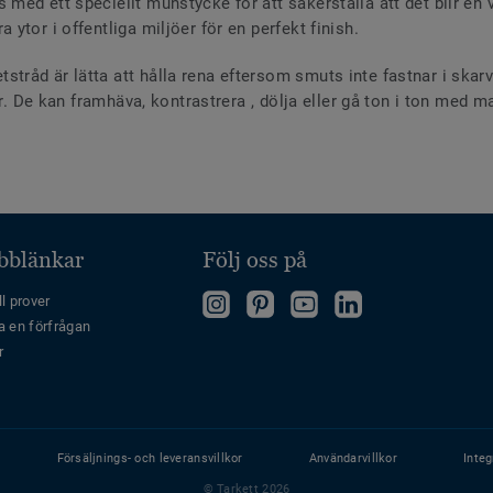
ed ett speciellt munstycke för att säkerställa att det blir en va
ytor i offentliga miljöer för en perfekt finish.
råd är lätta att hålla rena eftersom smuts inte fastnar i skar
ger. De kan framhäva, kontrastrera , dölja eller gå ton i ton me
bblänkar
Följ oss på
"Följ
Follow
Follow
Follow
l prover
a en förfrågan
oss
us
us
us
r
på
on
on
on
Instagram"
Pinterest
YouTube
LinkedIn
Försäljnings- och leveransvillkor
Användarvillkor
Integ
© Tarkett 2026