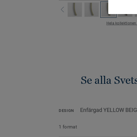
Hela kollektionen
Se alla Sve
Enfärgad YELLOW BEIG
DESIGN
1 format