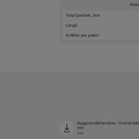
Stan
Total tjocklek, mm
-
Längd
-
Artiklar per paket
-
Byggvarudeklaration - Svetstråda
mm
PDF