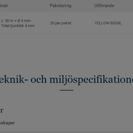
rmat
Paketering
Utförande
L: 50 m × Ø 4 mm
20 per paket
YELLOW BEIGE
Total tjocklek 4 mm
eknik- och miljöspecifikation
r
nskaper