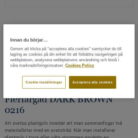
Innan du börjar…
Genom att klicka på "acceptera alla cookies" samtycker du till
Hela kollektionen - LRV och NCS (1355)
lagring av cookies på din enhet för att förbättra navigeringen på
webbplatsen, analysera webbplatsens användning och bistå i
våra marknadsföringsinsatser.
Cookies Policy
Alla tillbehör
|
Svetstråd
Svetstråd - Homogena &
Cookie-inställningar
Acceptera alla cookies
heterogena plastgolv -
Flerfärgad DARK BROWN
0216
Att svetsa plastgolv innebär att man sammanfogar två
materialbitar med en svetstråd. När man installerar
plastgolv i torra eller våta utrymmen används en