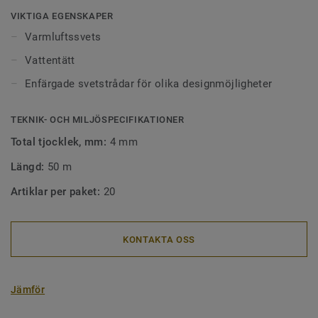
Ytor som är sammanfogade med svetstråd är lätta att hålla
VIKTIGA EGENSKAPER
rena eftersom smuts inte fastnar i skarvarna mellan
Varmluftssvets
golven. Våra svetstrådar finns i alla möjliga färger. De kan
Vattentätt
framhäva, kontrastrera , dölja eller gå ton i ton med
materialen de sammanfogar.
Enfärgade svetstrådar för olika designmöjligheter
TEKNIK- OCH MILJÖSPECIFIKATIONER
Total tjocklek, mm:
4 mm
Längd:
50 m
Artiklar per paket:
20
KONTAKTA OSS
Jämför