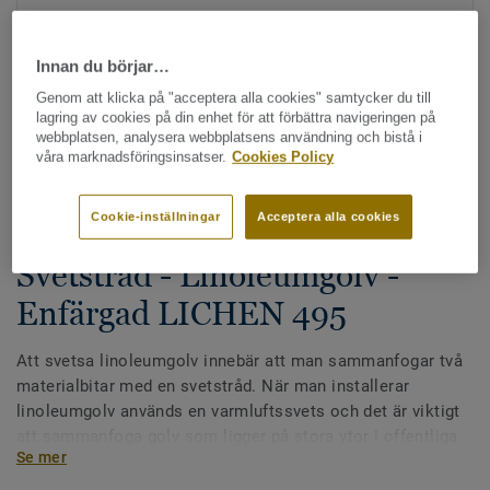
Innan du börjar…
Genom att klicka på "acceptera alla cookies" samtycker du till
lagring av cookies på din enhet för att förbättra navigeringen på
webbplatsen, analysera webbplatsens användning och bistå i
våra marknadsföringsinsatser.
Cookies Policy
Hela kollektionen - LRV och NCS (87)
Cookie-inställningar
Acceptera alla cookies
Alla tillbehör
|
Svetstråd
Svetstråd - Linoleumgolv -
Enfärgad LICHEN 495
Att svetsa linoleumgolv innebär att man sammanfogar två
materialbitar med en svetstråd. När man installerar
linoleumgolv används en varmluftssvets och det är viktigt
att sammanfoga golv som ligger på stora ytor i offentliga
Se mer
miljöer för en perfekt finish.