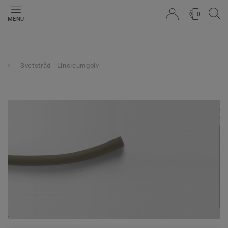
0
MENU
Svetstråd - Linoleumgolv