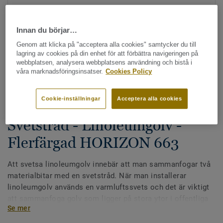
Innan du börjar…
Genom att klicka på "acceptera alla cookies" samtycker du till
lagring av cookies på din enhet för att förbättra navigeringen på
webbplatsen, analysera webbplatsens användning och bistå i
våra marknadsföringsinsatser.
Cookies Policy
Hela kollektionen - LRV och NCS (87)
Cookie-inställningar
Acceptera alla cookies
Alla tillbehör
|
Svetstråd
Svetstråd - Linoleumgolv -
Flerfärgad HORIZON 663
Att svetsa linoleumgolv innebär att man sammanfogar två
materialbitar med en svetstråd. När man installerar
linoleumgolv används en varmluftssvets och det är viktigt
att sammanfoga golv som ligger på stora ytor i offentliga
Se mer
miljöer för en perfekt finish.