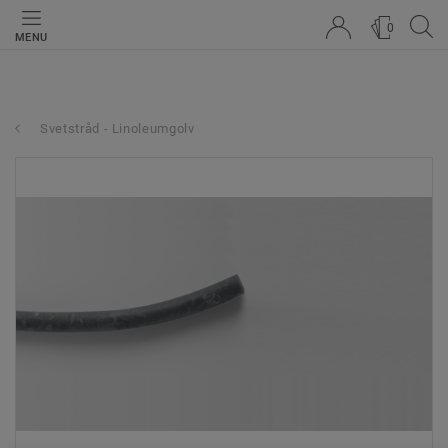
0
MENU
Svetstråd - Linoleumgolv