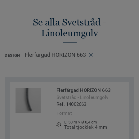
Se alla Svetstråd -
Linoleumgolv
Flerfärgad HORIZON 663
DESIGN
Flerfärgad HORIZON 663
Svetstråd - Linoleumgolv
Ref. 14002663
Format
L: 50 m × Ø 0,4 cm
Total tjocklek 4 mm