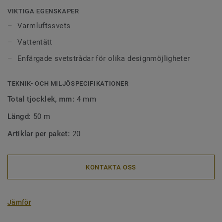
Ytor som är sammanfogade med svetstråd är lätta att hålla
VIKTIGA EGENSKAPER
rena eftersom smuts inte fastnar i skarvarna mellan
Varmluftssvets
golven. Våra svetstrådar finns i alla möjliga färger. De kan
Vattentätt
framhäva, kontrastrera , dölja eller gå ton i ton med
materialen de sammanfogar.
Enfärgade svetstrådar för olika designmöjligheter
TEKNIK- OCH MILJÖSPECIFIKATIONER
Total tjocklek, mm:
4 mm
Längd:
50 m
Artiklar per paket:
20
KONTAKTA OSS
Jämför