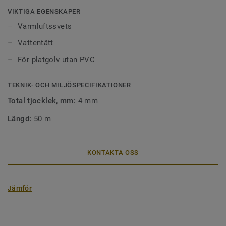
offentliga miljöer för en perfekt finish.
VIKTIGA EGENSKAPER
Varmluftssvets
Ytor som är sammanfogade med svetstråd är lätta att hålla
Vattentätt
rena eftersom smuts inte fastnar i skarvarna mellan
golven.
För platgolv utan PVC
TEKNIK- OCH MILJÖSPECIFIKATIONER
Total tjocklek, mm:
4 mm
Längd:
50 m
KONTAKTA OSS
Jämför