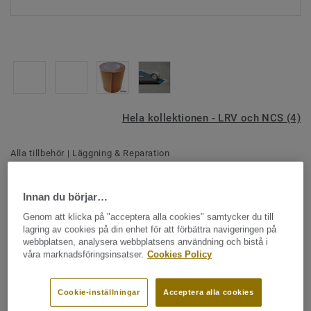
Hela kollektionen - LRV och NCS (4)
Alla tillbehör
|
Läggning & Reparation
Tarkett Tape
Innan du börjar…
- Tarkett Genius Tape
Genom att klicka på "acceptera alla cookies" samtycker du till
lagring av cookies på din enhet för att förbättra navigeringen på
Dubbelhäftande tejp med förstärkt konstruktion, speciellt
webbplatsen, analysera webbplatsens användning och bistå i
framtagen till lösläggning av
Accent Excellence Genius
&
våra marknadsföringsinsatser.
Cookies Policy
Tapiflex Excellence Genius
Se mer
.
Cookie-inställningar
Acceptera alla cookies
Lämnar inga spår på undergolvet vid utrivning. Fri från
VIKTIGA EGENSKAPER