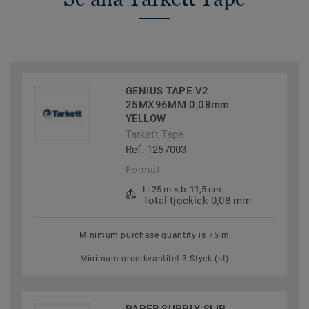
Rekommenderas även för installationer av sportgolven
Omnisports Reference Multi-use
,
Omnisports Active+
och
Omnisports Pureplay
med vår GreenLay™-metod, och är
kompatibel med kraven för EN14904.”
GENIUS TAPE V2
25MX96MM 0,08mm
YELLOW
Tarkett Tape
Ref. 1257003
Format
L: 25 m × b: 11,5 cm
Total tjocklek 0,08 mm
Minimum purchase quantity is 75 m
Minimum orderkvantitet 3 Styck (st)