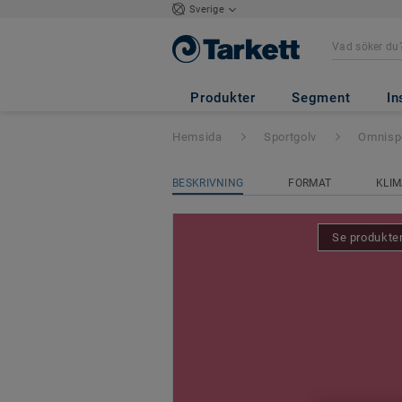
Sverige
Omnisports Acti
Produkter
Segment
In
Hemsida
Sportgolv
Omnispo
BESKRIVNING
FORMAT
KLIM
Se produkten