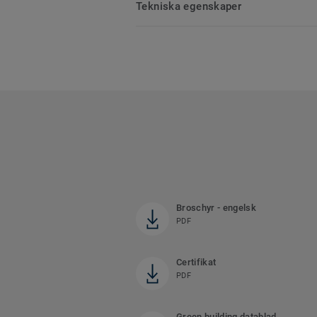
Tekniska egenskaper
Broschyr - engelsk
PDF
Certifikat
PDF
Green building datablad