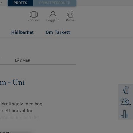
PROFFS
PRIVATPERSONER
är
0
Prover
Kontakt
Logga in
PINK
Hållbarhet
Om Tarkett
T
LÄS MER
m - Uni
Beställ 
kr
Skicka 
 idrottsgolv med hög
 ett bra val för
Jämför
gymnasium, och det
många olika typer av