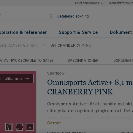
Kontaktformul
Telefonnummer
Detaljerad sökning
ve+ 8,1 mm
- Uni CRANBERRY 
spiration & referenser
Support & Service
Dokument
rts Active+ 8,1 mm
Uni CRANBERRY PINK
ATAVTRYCK (CRADLE TO GATE)
SPECIFIKATIONER
DOKUMEN
Sportgolv
 i olika rum
Omnisports Active+ 8,1 m
CRANBERRY PINK
Omnisports Active+ är ett punktelastiskt
slitstyrka och optimal gångkomfort. Det är
gymnastiksalar i såväl grundskola som 
Se mer
bästa valet när golvet ska användas för 
sporter.