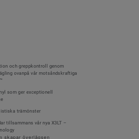
ktion och greppkontroll genom
rägling ovanpå vår motsåndskraftiga
P™
inyl som ger exceptionell
ge
listiska trämönster
ldar tillsammans vår nya X3LT –
hnology
om skapar överlägsen