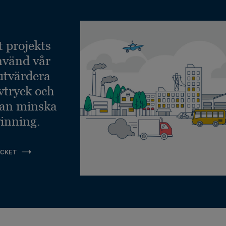
t projekts
nvänd vår
 utvärdera
vtryck och
kan minska
inning.
CKET