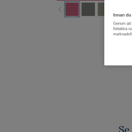
Innan du
Hela kollektio
Genom att k
förbättra 
marknadsfö
Se