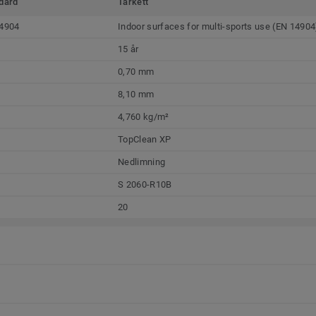
dard
Tarkett
4904
Indoor surfaces for multi-sports use (EN 14904
15 år
0,70 mm
8,10 mm
4,760 kg/m²
TopClean XP
Nedlimning
S 2060-R10B
20