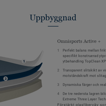
Uppbyggnad
Omnisports Active +
Perfekt balans mellan fri
specifikt konstruerad ytp
ytbehandling TopClean X
Transparent slitskikt av v
motståndskraft mot slita
Dynamiska färger och rea
De tre nedersta lagren bi
Extreme Three Layer Tec
Förstärkt glasfiberväv s