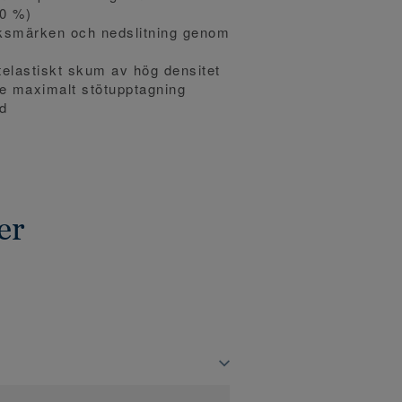
10 %)
ksmärken och nedslitning genom
telastiskt skum av hög densitet
 ge maximalt stötupptagning
d
er