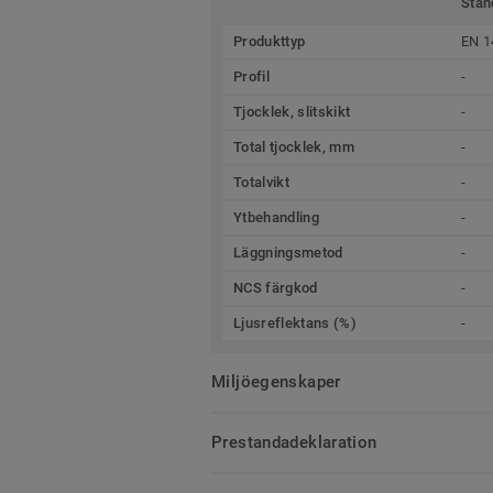
Stan
Produkttyp
EN 1
Profil
-
Tjocklek, slitskikt
-
Total tjocklek, mm
-
Totalvikt
-
Ytbehandling
-
Läggningsmetod
-
NCS färgkod
-
Ljusreflektans (%)
-
Miljöegenskaper
Prestandadeklaration