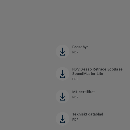
Broschyr
PDF
FDV Desso Retrace EcoBase
SoundMaster Lite
PDF
M1 certifikat
PDF
Tekniskt datablad
PDF