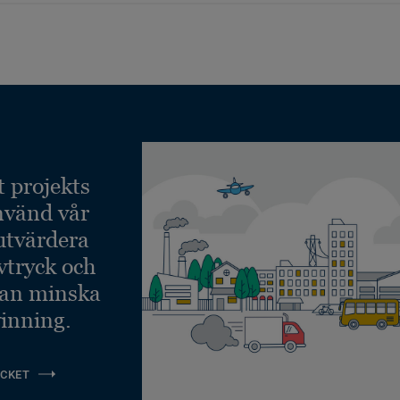
t projekts
nvänd vår
 utvärdera
vtryck och
kan minska
inning.
CKET