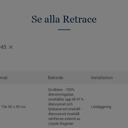
Se alla Retrace
945
rmat
Baksida
Installation
EcoBase - 100%
återvinningsbar,
innehåller upp till 91%
återvunnet och
Tile 50 x 50 cm
Lösläggning
biobaserad innehåll -
Återvunnet innehåll
verifieras externt av
Lloyds Register