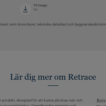
Tif Image
TIF
ument som broschyrer, tekniska datablad och byggvarubedömninga
Lär dig mer om Retrace
Retr
r produkt, designad för att kunna plockas isär och
 för nya textilplattor. Oregelbundna mönster och