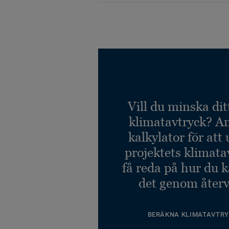
Vill du minska dit
klimatavtryck? A
kalkylator för att
projektets klimata
få reda på hur du 
det genom återv
BERÄKNA KLIMATAVTRY