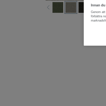
Innan du
Genom att k
förbättra 
Hela kollektio
marknadsfö