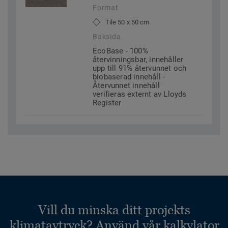
Format
Tile 50 x 50 cm
Baksida
EcoBase - 100%
återvinningsbar, innehåller
upp till 91% återvunnet och
biobaserad innehåll -
Återvunnet innehåll
verifieras externt av Lloyds
Register
Vill du minska ditt projekts
klimatavtryck? Använd vår kalkylator