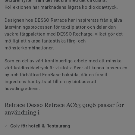
texturer lyfter fram det vackra med det cirkulära.
Kollektionen har marknadens lägsta koldioxidavtryck.
Designen hos DESSO Retrace har inspirerats från själva
återvinningsprocessen för textilplattor och delar den
vackra färgpaletten med DESSO Recharge, vilket gör det
möjligt att skapa fantastiska färg- och
mönsterkombinationer.
Som en del av vårt kontinuerliga arbete med att minska
vårt koldioxidavtryck är vi stolta över att kunna lansera en
ny och förbättrad EcoBase-baksida, där en fossil
ingrediens har bytts ut till en ny biobaserad
huvudingrediens.
Retrace Desso Retrace AC63 9096 passar för
användning i
Golv för hotell & Restaurang