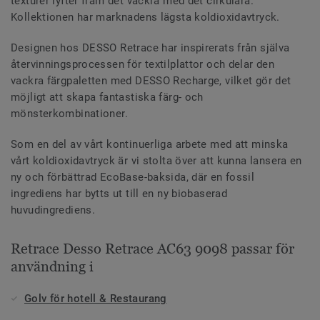
texturer lyfter fram det vackra med det cirkulära.
Kollektionen har marknadens lägsta koldioxidavtryck.
Designen hos DESSO Retrace har inspirerats från själva
återvinningsprocessen för textilplattor och delar den
vackra färgpaletten med DESSO Recharge, vilket gör det
möjligt att skapa fantastiska färg- och
mönsterkombinationer.
Som en del av vårt kontinuerliga arbete med att minska
vårt koldioxidavtryck är vi stolta över att kunna lansera en
ny och förbättrad EcoBase-baksida, där en fossil
ingrediens har bytts ut till en ny biobaserad
huvudingrediens.
Retrace Desso Retrace AC63 9098 passar för
användning i
Golv för hotell & Restaurang