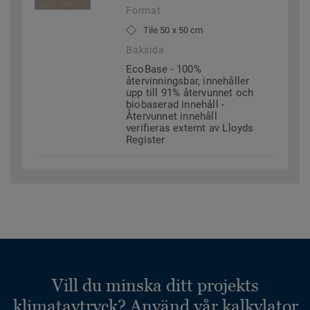
Format
Tile 50 x 50 cm
Baksida
EcoBase - 100%
återvinningsbar, innehåller
upp till 91% återvunnet och
biobaserad innehåll -
Återvunnet innehåll
verifieras externt av Lloyds
Register
Vill du minska ditt projekts
klimatavtryck? Använd vår kalkylator