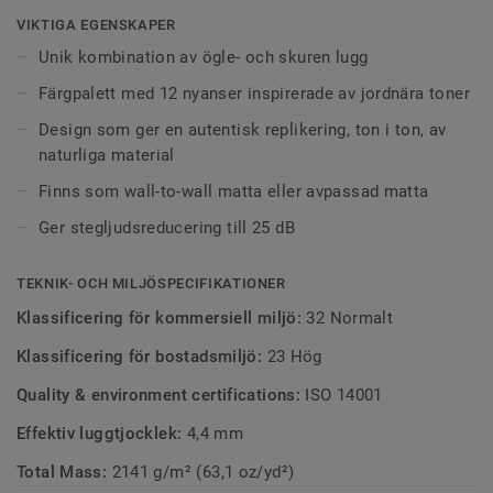
ger en inbjudande struktur och dimension i flera interiörer.
VIKTIGA EGENSKAPER
Unik kombination av ögle- och skuren lugg
Designen skapar en känsla av lugn och harmoni. Den ger
en akustisk och inbjudande komfort i miljöer där man
Färgpalett med 12 nyanser inspirerade av jordnära toner
önskar ge en inbjudande, lite lyxigare atmosfär.
Design som ger en autentisk replikering, ton i ton, av
naturliga material
Finns som wall-to-wall matta eller avpassad matta
Ger stegljudsreducering till 25 dB
TEKNIK- OCH MILJÖSPECIFIKATIONER
Klassificering för kommersiell miljö:
32 Normalt
Klassificering för bostadsmiljö:
23 Hög
Quality & environment certifications:
ISO 14001
Effektiv luggtjocklek:
4,4 mm
Total Mass:
2141 g/m² (63,1 oz/yd²)