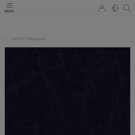
0
MENU
DESSO Flagstone