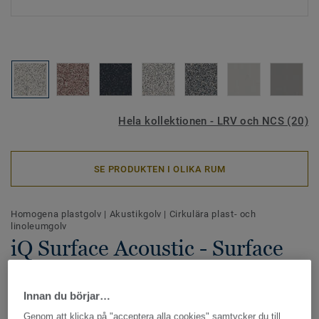
Hela kollektionen - LRV och NCS (20)
SE PRODUKTEN I OLIKA RUM
Homogena plastgolv
|
Akustikgolv
|
Cirkulära plast- och
linoleumgolv
iQ Surface Acoustic - Surface
ROUGE AIRY 0074
Innan du börjar…
iQ Surface Akustik är homogent akustikgolv med
Genom att klicka på "acceptera alla cookies" samtycker du till