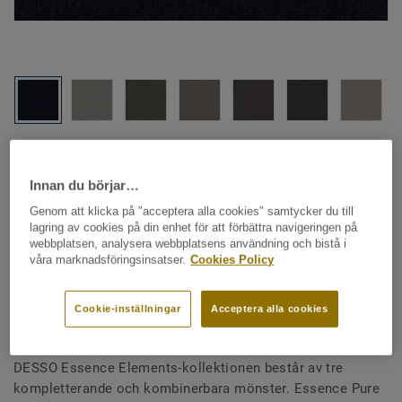
Hela kollektionen - LRV och NCS (28)
Innan du börjar…
Genom att klicka på "acceptera alla cookies" samtycker du till
SE PRODUKTEN I OLIKA RUM
lagring av cookies på din enhet för att förbättra navigeringen på
webbplatsen, analysera webbplatsens användning och bistå i
våra marknadsföringsinsatser.
Cookies Policy
Textilgolv - plattor
Essence Pure - Essence Pure
Cookie-inställningar
Acceptera alla cookies
AD07 9022
DESSO Essence Elements-kollektionen består av tre
kompletterande och kombinerbara mönster. Essence Pure