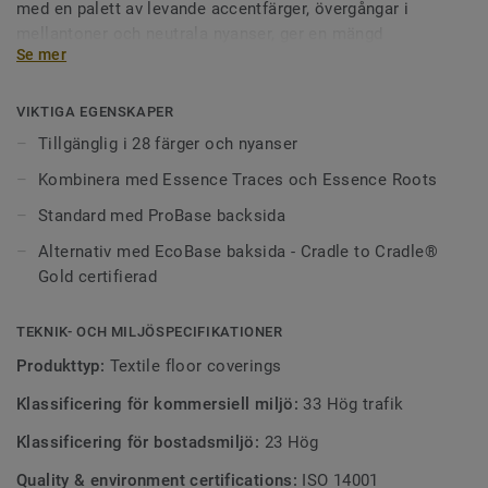
med en palett av levande accentfärger, övergångar i
mellantoner och neutrala nyanser, ger en mängd
Se mer
möjligheter för alla interiörer. Välj mellan 28 nyanser - alla
kan kombineras med DESSO Essence Roots och DESSO
Essence Traces mönstrade textilplattor - för att skapa
VIKTIGA EGENSKAPER
genomtänkta, visuellt stimulerande arbetsplatser.
Tillgänglig i 28 färger och nyanser
Kombinera med Essence Traces och Essence Roots
Att uppgradera Essence Pure till vår EcoBase-baksida
säkerställer att kollektionen blir helt återvinningsbar och
Standard med ProBase backsida
Cradle to Cradle® Silver-certifierad med ett lågt cirkulärt
Alternativ med EcoBase baksida - Cradle to Cradle®
koldioxidavtryck.
Gold certifierad
TEKNIK- OCH MILJÖSPECIFIKATIONER
Produkttyp:
Textile floor coverings
Klassificering för kommersiell miljö:
33 Hög trafik
Klassificering för bostadsmiljö:
23 Hög
Quality & environment certifications:
ISO 14001