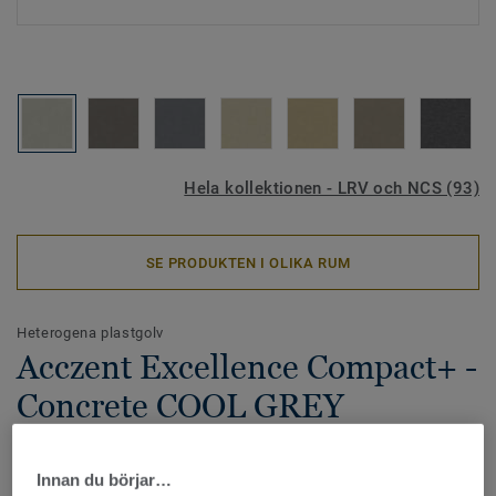
Hela kollektionen - LRV och NCS (93)
SE PRODUKTEN I OLIKA RUM
Heterogena plastgolv
Acczent Excellence Compact+ -
Concrete COOL GREY
Acczent Excellence Compact+ är en nyhet i Excellence-
familjen, med lågt rullmotstånd samtidigt som den ger 8 dB
Innan du börjar…