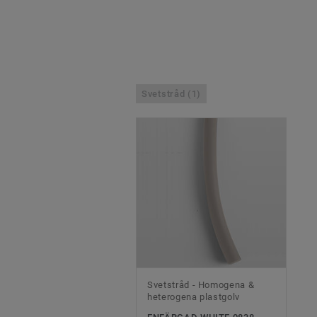
Svetstråd (1)
Svetstråd - Homogena &
heterogena plastgolv