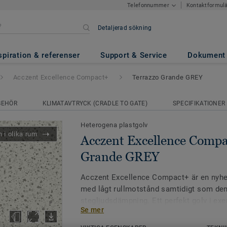
Kontaktformul
Telefonnummer
Detaljerad sökning
ce Compact+
- Terrazzo Grande
spiration & referenser
Support & Service
Dokument
Acczent Excellence Compact+
Terrazzo Grande GREY
BEHÖR
KLIMATAVTRYCK (CRADLE TO GATE)
SPECIFIKATIONER
Heterogena plastgolv
 i olika rum
Acczent Excellence Compa
Grande GREY
Acczent Excellence Compact+ är en nyhet
med lågt rullmotstånd samtidigt som den
stegljudsdämpning. Ett perfekt golv i ex
Se mer
och äldreboenden med hög trafik där samt
arbetsmiljö är i fokus.