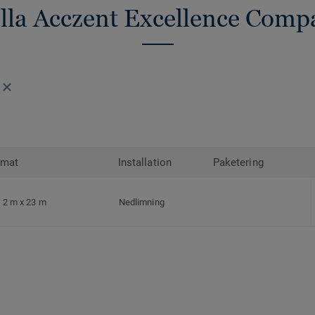
alla Acczent Excellence Comp
rmat
Installation
Paketering
2 m x 23 m
Nedlimning