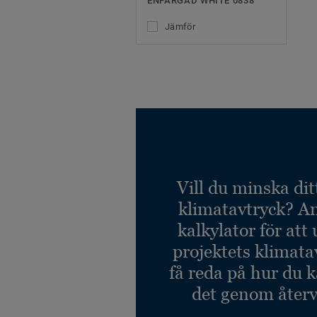
ENFÄRGAD WHITE 0838
Jämför
Vill du minska dit
klimatavtryck? A
kalkylator för att
projektets klimata
få reda på hur du 
det genom återv