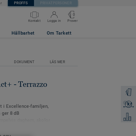
PROFFS
PRIVATPERSONER
är
0
Prover
Kontakt
Logga in
 GREY
Hållbarhet
Om Tarkett
DOKUMENT
LÄS MER
ct+ - Terrazzo
Beställ 
kr
Skicka 
 i Excellence-familjen,
 ger 8 dB
Jämför
empelvis daghem, skolor
idigt ljud- och