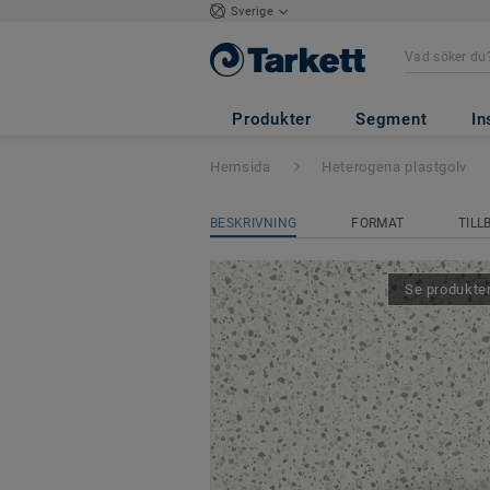
Sverige
Acczent Excellen
Produkter
Segment
In
Hemsida
Heterogena plastgolv
BESKRIVNING
FORMAT
TILL
Se produkten