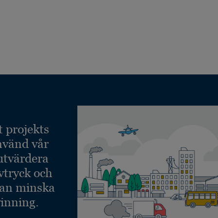
t projekts
nvänd vår
 utvärdera
vtryck och
kan minska
inning.