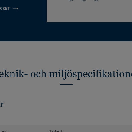
CKET
eknik- och miljöspecifikation
r
dard
Tarkett