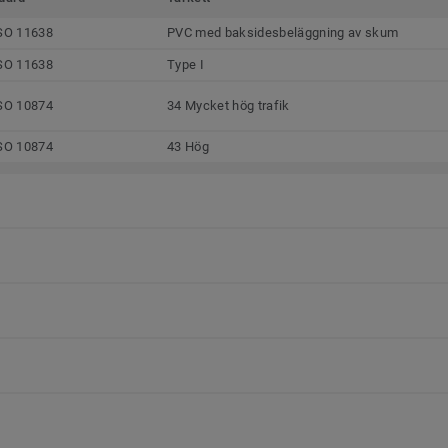
SO 11638
PVC med baksidesbeläggning av skum
SO 11638
Type I
SO 10874
34 Mycket hög trafik
SO 10874
43 Hög