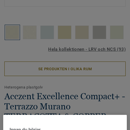
Hela kollektionen - LRV och NCS (93)
SE PRODUKTEN I OLIKA RUM
Heterogena plastgolv
Acczent Excellence Compact+ -
Terrazzo Murano
TERRACOTTA & COPPER
Acczent Excellence Compact+ är en nyhet i Excellence-
Innan du börjar…