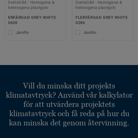
Svetstråd - Homogena &
Svetstråd - Homogena &
heterogena plastgolv
heterogena plastgolv
ENFÄRGAD GREY WHITE
FLERFÄRGAD GREY WHITE
0630
0286
Jämför
Jämför
Vill du minska ditt projekts
klimatavtryck? Använd vår kalkylator
för att utvärdera projektets
klimatavtryck och få reda på hur du
kan minska det genom återvinning.