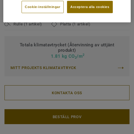
Klassificering för industrimiljö:
43 Hög
Cookie-inställningar
Acceptera alla cookies
Ytbehandling:
iQ PUR
Rulle (1 artikel)
Platta (1 artikel)
Totala klimatavtrycket (Återvinning av uttjänt
produkt)
2
1.81 kg CO
/m
2
MITT PROJEKTS KLIMATAVTRYCK
KONTAKTA OSS
BESTÄLL PROV