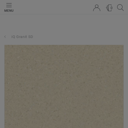
0
MENU
iQ Granit SD