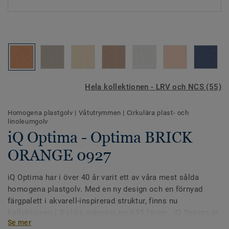
Hela kollektionen - LRV och NCS (55)
Homogena plastgolv
|
Våtutrymmen
|
Cirkulära plast- och
linoleumgolv
iQ Optima - Optima BRICK
ORANGE 0927
iQ Optima har i över 40 år varit ett av våra mest sålda
homogena plastgolv. Med en ny design och en förnyad
färgpalett i akvarell-inspirerad struktur, finns nu
kollektionen i 3 olika mönster med 55 färger. iQ Optima är
Se mer
känd för sin PUR-yta som tydligt förlänger livslängden och