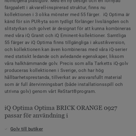
homogena plastgolv. Med en ny design och en förnyad
färgpalett i akvarell-inspirerad struktur, finns nu
kollektionen i 3 olika mönster med 55 färger. iQ Optima är
känd för sin PUR-yta som tydligt förlänger livslängden och
slitstyrkan och golvet är designat för att kunna kombineras
med våra iQ Granit och iQ Eminent-kollektioner. Samtliga
55 färger av iQ Optima finns tillgängliga i akustikversion,
och kollektionen kan även kombineras med våra iQ-serier
med statiskt ledande och avledande egenskaper, liksom
våra halkhämmande golv. Precis som alla Tarketts iQ-golv
produceras kollektionen i Sverige, och har hög
hållbarhetsprestanda, tillverkat av ansvarsfullt material
som är full återvinningsbart (både installationsspill och
utrivna golv) genom vårt ReStart®program.
iQ Optima Optima BRICK ORANGE 0927
passar för användning i
Golv till butiker