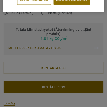
Ytbehandling:
iQ PUR
Rulle (1 artikel)
Platta (1 artikel)
Totala klimatavtrycket (Återvinning av uttjänt
produkt)
2
1.81 kg CO
/m
2
MITT PROJEKTS KLIMATAVTRYCK
KONTAKTA OSS
BESTÄLL PROV
Jämför