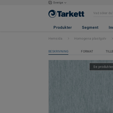
Sverige
iQ Optima
- Opt
Produkter
Segment
In
Hemsida
Homogena plastgolv
BESKRIVNING
FORMAT
TILL
Se produkten