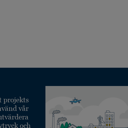
t projekts
nvänd vår
 utvärdera
vtryck och