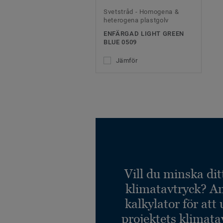
Svetstråd - Homogena &
heterogena plastgolv
ENFÄRGAD LIGHT GREEN
BLUE 0509
Jämför
Vill du minska dit
klimatavtryck? A
kalkylator för att
projektets klimata