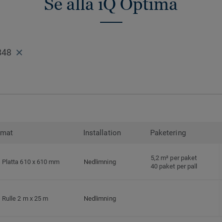
Se alla iQ Optima
848
rmat
Installation
Paketering
5,2 m² per paket
Platta 610 x 610 mm
Nedlimning
40 paket per pall
Rulle 2 m x 25 m
Nedlimning