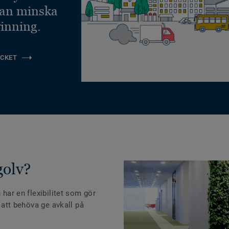
kan minska
inning.
CKET
golv?
 har en flexibilitet som gör
n att behöva ge avkall på