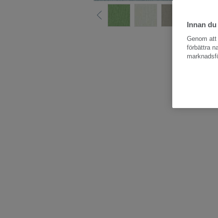
Innan du
Hela kollektio
Genom att k
förbättra 
marknadsfö