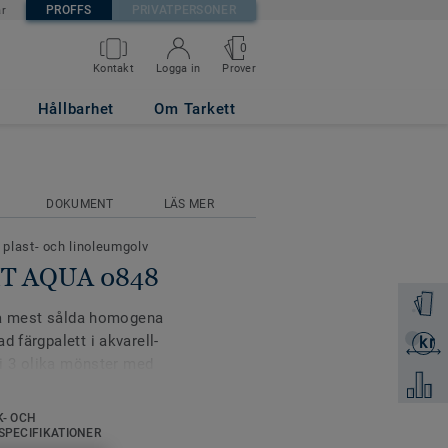
PROFFS
PRIVATPERSONER
är
0
Prover
Kontakt
Logga in
Hållbarhet
Om Tarkett
DOKUMENT
LÄS MER
 plast- och linoleumgolv
GHT AQUA 0848
Beställ 
våra mest sålda homogena
d färgpalett i akvarell-
kr
Skicka 
n i 3 olika mönster med
Jämför
yta som tydligt förlänger
 designat för att kunna
K- OCH
inent-kollektioner.
SPECIFIKATIONER