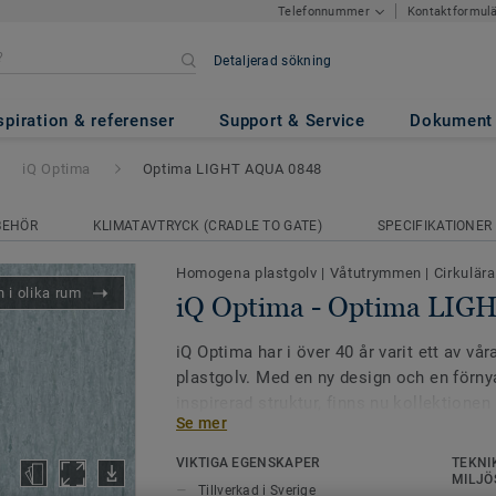
Kontaktformul
Telefonnummer
Detaljerad sökning
ima LIGHT AQUA 0848
spiration & referenser
Support & Service
Dokument
iQ Optima
Optima LIGHT AQUA 0848
BEHÖR
KLIMATAVTRYCK (CRADLE TO GATE)
SPECIFIKATIONER
Homogena plastgolv
|
Våtutrymmen
|
Cirkulära
 i olika rum
iQ Optima - Optima LI
iQ Optima har i över 40 år varit ett av 
plastgolv. Med en ny design och en förnya
inspirerad struktur, finns nu kollektione
Se mer
55 färger. iQ Optima är känd för sin PUR-
livslängden och slitstyrkan och golvet är
VIKTIGA EGENSKAPER
TEKNI
kombineras med våra iQ Granit och iQ Em
MILJÖ
Tillverkad i Sverige