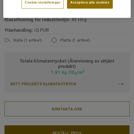
Cookie-inställningar
Acceptera alla cookies
Klassificering för kommersiell miljö:
34 Mycket hög trafik
Klassificering för industrimiljö:
43 Hög
Ytbehandling:
iQ PUR
Rulle (1 artikel)
Platta (1 artikel)
Totala klimatavtrycket (Återvinning av uttjänt
produkt)
2
1.81 kg CO
/m
2
MITT PROJEKTS KLIMATAVTRYCK
KONTAKTA OSS
BESTÄLL PROV