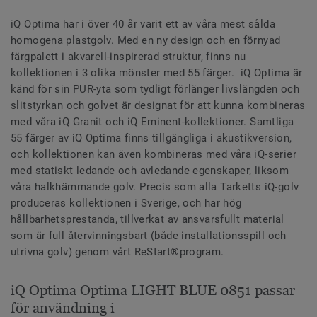
iQ Optima har i över 40 år varit ett av våra mest sålda
homogena plastgolv. Med en ny design och en förnyad
färgpalett i akvarell-inspirerad struktur, finns nu
kollektionen i 3 olika mönster med 55 färger. iQ Optima är
känd för sin PUR-yta som tydligt förlänger livslängden och
slitstyrkan och golvet är designat för att kunna kombineras
med våra iQ Granit och iQ Eminent-kollektioner. Samtliga
55 färger av iQ Optima finns tillgängliga i akustikversion,
och kollektionen kan även kombineras med våra iQ-serier
med statiskt ledande och avledande egenskaper, liksom
våra halkhämmande golv. Precis som alla Tarketts iQ-golv
produceras kollektionen i Sverige, och har hög
hållbarhetsprestanda, tillverkat av ansvarsfullt material
som är full återvinningsbart (både installationsspill och
utrivna golv) genom vårt ReStart®program.
iQ Optima Optima LIGHT BLUE 0851 passar
för användning i