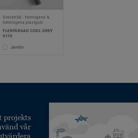
Svetstråd - Homogena &
heterogena plastgolv
FLERFÄRGAD COOL GREY
0170
Jämför
t projekts
nvänd vår
 utvärdera