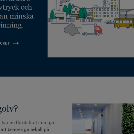
vtryck och
kan minska
inning.
CKET
golv?
 har en flexibilitet som gör
n att behöva ge avkall på