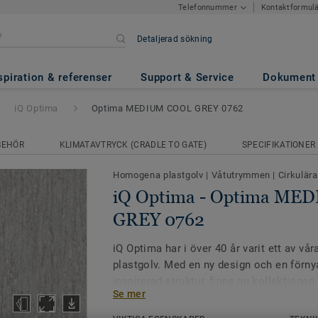
Kontaktformul
Telefonnummer
Detaljerad sökning
ima MEDIUM COOL GREY 0762
spiration & referenser
Support & Service
Dokument
iQ Optima
Optima MEDIUM COOL GREY 0762
BEHÖR
KLIMATAVTRYCK (CRADLE TO GATE)
SPECIFIKATIONER
Homogena plastgolv
|
Våtutrymmen
|
Cirkulära
iQ Optima - Optima ME
GREY 0762
iQ Optima har i över 40 år varit ett av 
plastgolv. Med en ny design och en förnya
inspirerad struktur, finns nu kollektione
Se mer
55 färger. iQ Optima är känd för sin PUR-
livslängden och slitstyrkan och golvet är