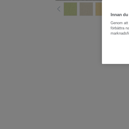
Innan du
Hela kollektio
Genom att k
förbättra 
marknadsfö