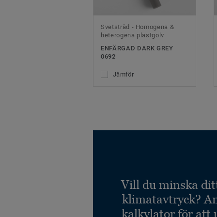
Svetstråd - Homogena &
heterogena plastgolv
ENFÄRGAD DARK GREY
0692
Jämför
Vill du minska dit
klimatavtryck? A
kalkylator för att