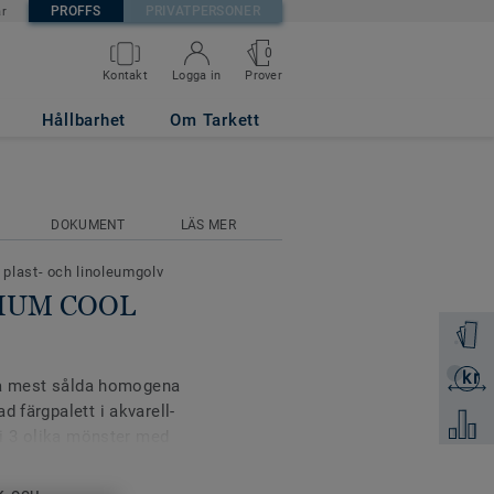
PROFFS
PRIVATPERSONER
är
0
Prover
Kontakt
Logga in
Hållbarhet
Om Tarkett
DOKUMENT
LÄS MER
 plast- och linoleumgolv
DIUM COOL
Beställ 
kr
Skicka 
våra mest sålda homogena
d färgpalett i akvarell-
Jämför
n i 3 olika mönster med
yta som tydligt förlänger
 designat för att kunna