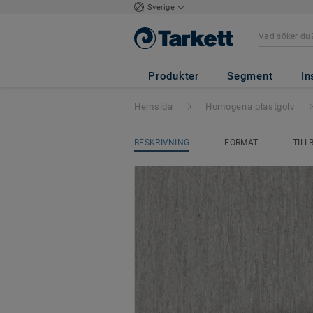
Sverige
iQ Optima
- Opt
Produkter
Segment
In
Hemsida
Homogena plastgolv
BESKRIVNING
FORMAT
TILL