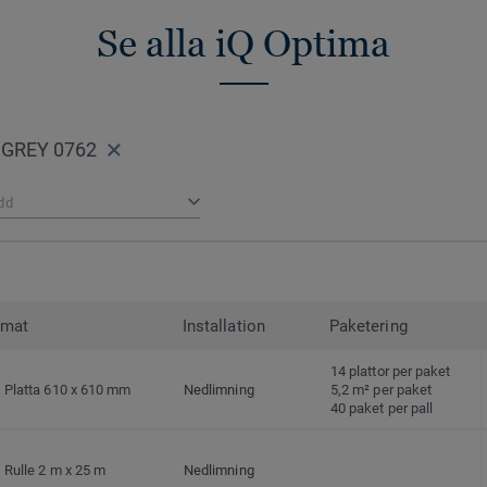
Se alla iQ Optima
 GREY 0762
dd
rmat
Installation
Paketering
14 plattor per paket
Platta 610 x 610 mm
Nedlimning
5,2 m² per paket
40 paket per pall
Rulle 2 m x 25 m
Nedlimning