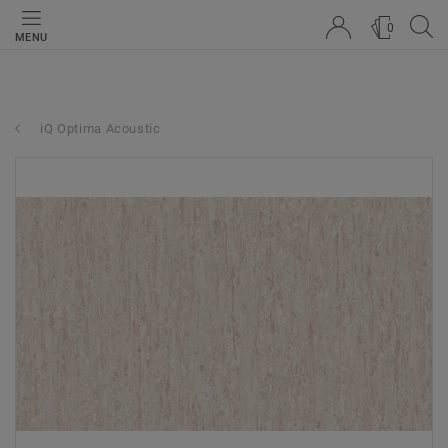
0
MENU
iQ Optima Acoustic