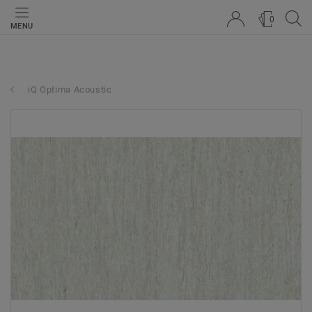
0
MENU
iQ Optima Acoustic