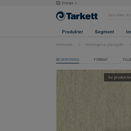
Sverige
iQ Optima Acoust
Produkter
Segment
In
Hemsida
Homogena plastgolv
BESKRIVNING
FORMAT
TILL
Se produkten