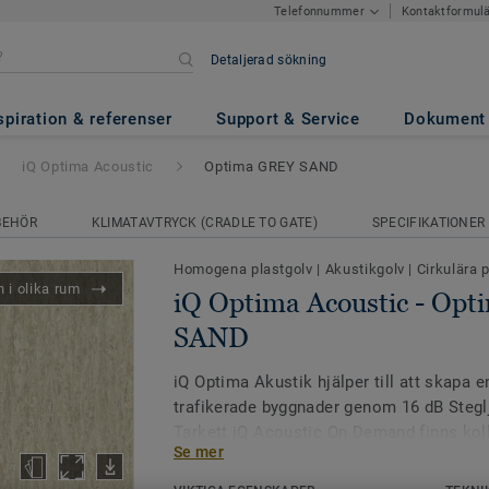
Kontaktformul
Telefonnummer
Detaljerad sökning
ic
- Optima GREY SAND
spiration & referenser
Support & Service
Dokument
iQ Optima Acoustic
Optima GREY SAND
BEHÖR
KLIMATAVTRYCK (CRADLE TO GATE)
SPECIFIKATIONER
Homogena plastgolv
|
Akustikgolv
|
Cirkulära 
 i olika rum
iQ Optima Acoustic - Op
SAND
iQ Optima Akustik hjälper till att skapa en
trafikerade byggnader genom 16 dB Ste
Tarkett iQ Acoustic On Demand finns koll
Se mer
tillgängliga i akustikutförande.