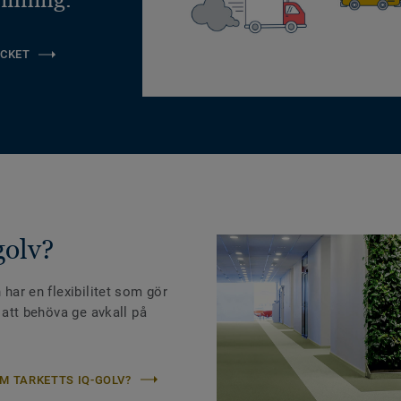
CKET
golv?
 har en flexibilitet som gör
n att behöva ge avkall på
M TARKETTS IQ-GOLV?