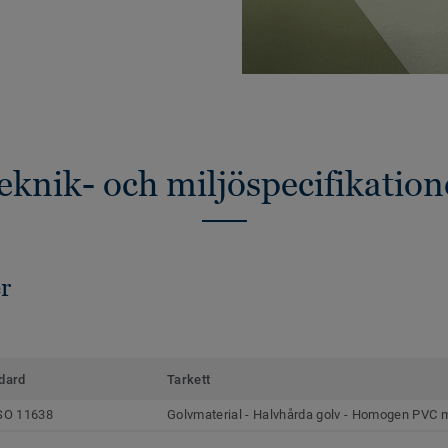
eknik- och miljöspecifikation
r
dard
Tarkett
SO 11638
Golvmaterial - Halvhårda golv - Homogen PVC