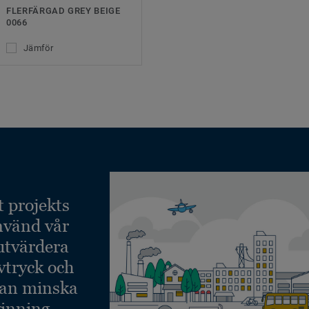
FLERFÄRGAD GREY BEIGE
0066
Jämför
t projekts
nvänd vår
 utvärdera
vtryck och
kan minska
inning.