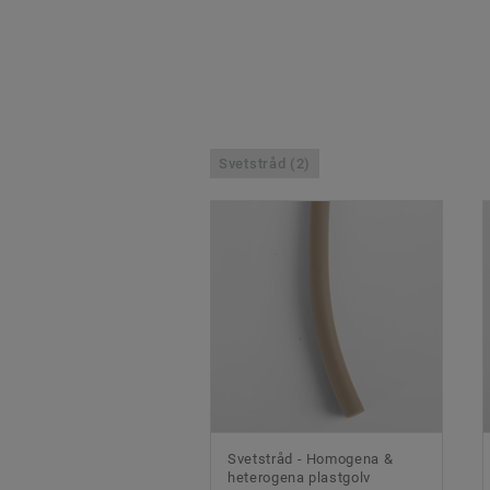
Svetstråd (2)
Svetstråd - Homogena &
heterogena plastgolv