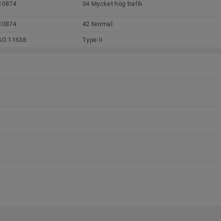
10874
34 Mycket hög trafik
10874
42 Normal
SO 11638
Type II