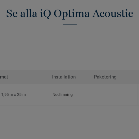
Se alla iQ Optima Acoustic
rmat
Installation
Paketering
1,95 m x 25 m
Nedlimning