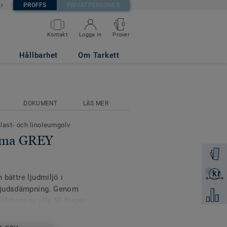
PROFFS
PRIVATPERSONER
är
0
Prover
Kontakt
Logga in
Hållbarhet
Om Tarkett
DOKUMENT
LÄS MER
plast- och linoleumgolv
tima GREY
Beställ 
kr
Skicka 
 bättre ljudmiljö i
gljudsdämpning. Genom
Jämför
ektionens alla 55 färger