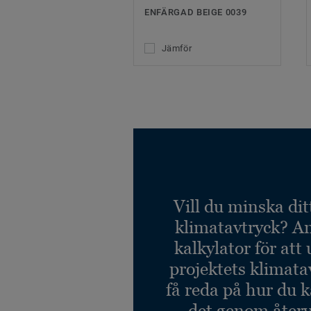
ENFÄRGAD BEIGE 0039
Jämför
Vill du minska dit
klimatavtryck? A
kalkylator för att
projektets klimata
få reda på hur du 
det genom återv