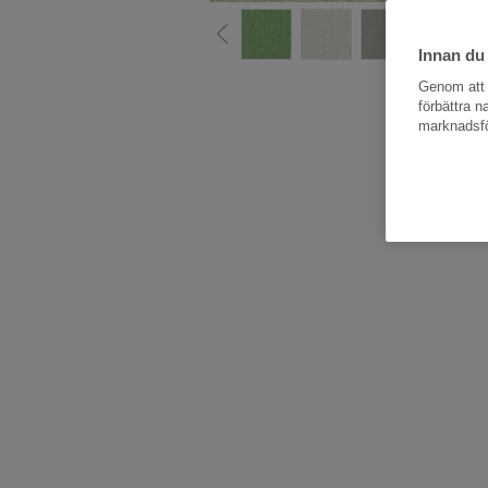
Innan du
Hela kollektio
Genom att k
förbättra 
marknadsfö