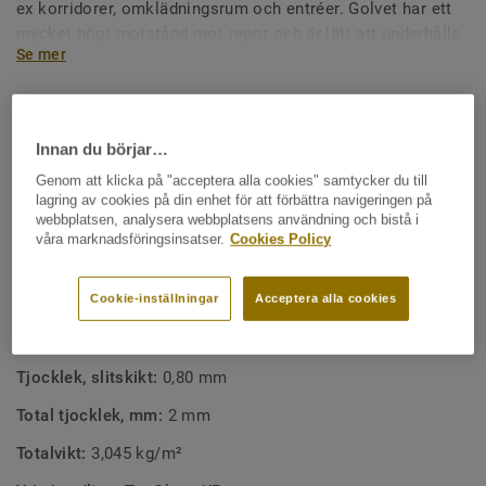
ex korridorer, omklädningsrum och entréer. Golvet har ett
mycket högt motstånd mot repor och är lätt att underhålla
Se mer
tack vare vår ytbehandling TopClean XP.
Omnisports Compact saknar punktelasticitet och uppfyller
VIKTIGA EGENSKAPER
inte samtliga krav enligt EN 14904.
Golv för entréer, korridorer och omklädningsrum
Innan du börjar…
Tålig mot intrycksmärken och slitage
Genom att klicka på "acceptera alla cookies" samtycker du till
lagring av cookies på din enhet för att förbättra navigeringen på
Lågt rullmotstånd
webbplatsen, analysera webbplatsens användning och bistå i
våra marknadsföringsinsatser.
Cookies Policy
Kostnadseffektivt underhåll
Cookie-inställningar
Acceptera alla cookies
TEKNIK- OCH MILJÖSPECIFIKATIONER
Produkttyp:
Heterogen golvbeläggning (polyvinylklorid)
Tjocklek, slitskikt:
0,80 mm
Total tjocklek, mm:
2 mm
Totalvikt:
3,045 kg/m²