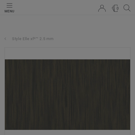
0
MENU
Style Elle xf²™ 2.5 mm