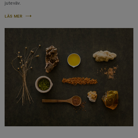
juteväv.
LÄS MER