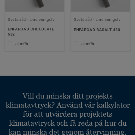
Svetstråd - Linoleumgolv
Svetstråd - Linoleumgolv
ENFÄRGAD CHOCOLATE
ENFÄRGAD BASALT 430
632
Jämför
Jämför
Vill du minska ditt projekts
klimatavtryck? Använd vår kalkylator
för att utvärdera projektets
klimatavtryck och få reda på hur du
kan minska det genom återvinning.