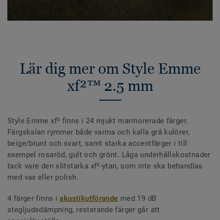
Lär dig mer om Style Emme
xf²™ 2.5 mm
Style Emme xf² finns i 24 mjukt marmorerade färger.
Färgskalan rymmer både varma och kalla grå kulörer,
beige/brunt och svart, samt starka accentfärger i till
exempel rosaröd, gult och grönt. Låga underhållskostnader
tack vare den slitstarka xf²-ytan, som inte ska behandlas
med vax eller polish.
4 färger finns i
akustikutförande
med 19 dB
stegljudsdämpning, resterande färger går att