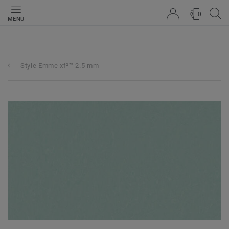
0
MENU
Style Emme xf²™ 2.5 mm