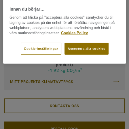
Innan du börjar…
Klassificering för kommersiell miljö:
34 Mycket hög trafik
Genom att klicka på "acceptera alla cookies" samtycker du till
Klassificering för industrimiljö:
43 Hög
lagring av cookies på din enhet för att förbättra navigeringen på
webbplatsen, analysera webbplatsens användning och bistå i
Quality & environment certifications:
ISO 14001
våra marknadsföringsinsatser.
Cookies Policy
Rulle (1 artikel)
Cookie-inställningar
Acceptera alla cookies
Totala klimatavtrycket (Återvinning av uttjänt
produkt)
2
-1.92 kg CO
/m
2
MITT PROJEKTS KLIMATAVTRYCK
KONTAKTA OSS
BESTÄLL PROV