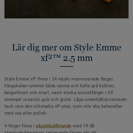
Lär dig mer om Style Emme
xf²™ 2.5 mm
Style Emme xf² finns i 24 mjukt marmorerade färger.
Färgskalan rymmer både varma och kalla grå kulörer,
beige/brunt och svart, samt starka accentfärger i till
exempel rosaröd, gult och grönt. Låga underhållskostnader
tack vare den slitstarka xf²-ytan, som inte ska behandlas
med vax eller polish.
4 färger finns i
akustikutförande
med 19 dB
stegljudsdämpning, resterande färger går att