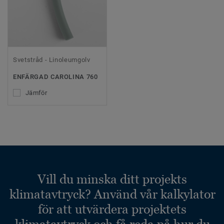
Svetstråd - Linoleumgolv
ENFÄRGAD CAROLINA 760
Jämför
Vill du minska ditt projekts
klimatavtryck? Använd vår kalkylator
för att utvärdera projektets
klimatavtryck och få reda på hur du