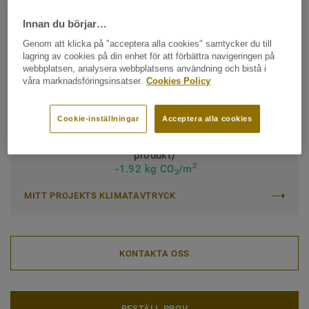
Klassificering för kommersiell miljö:
34 Mycket hög trafik
Innan du börjar…
Genom att klicka på "acceptera alla cookies" samtycker du till
Klassificering för industrimiljö:
43 Hög
lagring av cookies på din enhet för att förbättra navigeringen på
webbplatsen, analysera webbplatsens användning och bistå i
Quality & environment certifications:
ISO 14001
våra marknadsföringsinsatser.
Cookies Policy
Rulle (1 artikel)
Cookie-inställningar
Acceptera alla cookies
Totala klimatavtrycket (Återvinning av uttjänt
produkt)
2
-1.92 kg CO
/m
2
MITT PROJEKTS KLIMATAVTRYCK
KONTAKTA OSS
BESTÄLL PROV