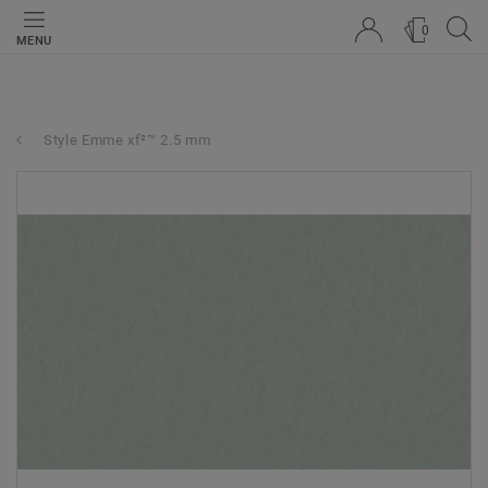
0
MENU
Style Emme xf²™ 2.5 mm