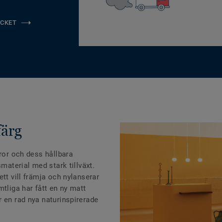
CKET
färg
aror och dess hållbara
smaterial med stark tillväxt.
tt vill främja och nylanserar
mtliga har fått en ny matt
 en rad nya naturinspirerade