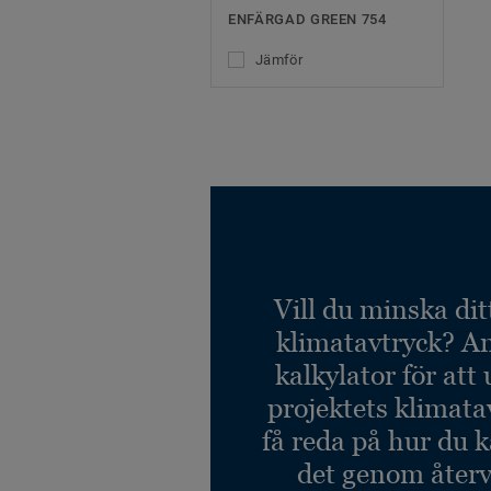
ENFÄRGAD GREEN 754
Jämför
Vill du minska dit
klimatavtryck? A
kalkylator för att
projektets klimata
få reda på hur du 
det genom återv