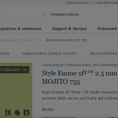
Kontaktformul
Telefonnummer
Detaljerad sökning
 2.5 mm
- Style Emme MOJITO 
spiration & referenser
Support & Service
Dokument
le Emme xf²™ 2.5 mm
Style Emme MOJITO 755
BEHÖR
KLIMATAVTRYCK (CRADLE TO GATE)
SPECIFIKATIONER
Linoleumgolv
|
Cirkulära plast- och linoleumgo
 i olika rum
Style Emme xf²™ 2.5 mm 
MOJITO 755
Style Emme xf² finns i 24 mjukt marmore
rymmer både varma och kalla grå kulörer,
samt starka accentfärger i till exempel r
Se mer
Låga underhållskostnader tack vare den s
inte ska behandlas med vax eller polish.