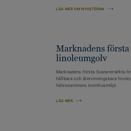
LÄS MER OM NYHETERNA
Marknadens första
linoleumgolv
Marknadens första Svanenmärkta li
hållbara och återvinningsbara linoleu
hälsosammare inomhusmiljö.
LÄS MER