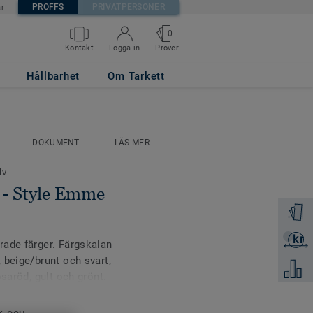
PROFFS
PRIVATPERSONER
är
0
Prover
Kontakt
Logga in
755
Hållbarhet
Om Tarkett
DOKUMENT
LÄS MER
lv
- Style Emme
Beställ 
kr
Skicka 
rade färger. Färgskalan
 beige/brunt och svart,
Jämför
osaröd, gult och grönt.
litstarka xf²-ytan, som