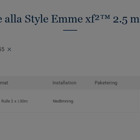
e alla Style Emme xf²™ 2.5 
55
rmat
Installation
Paketering
Rulle 2 x ≤30m
Nedlimning