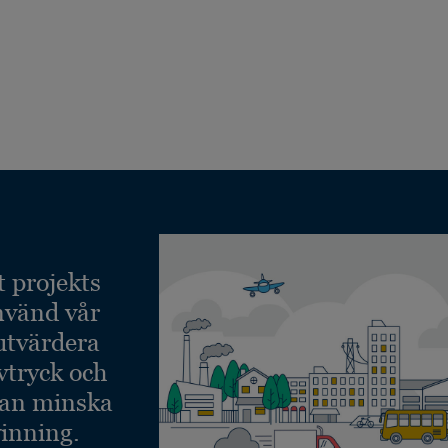
t projekts
nvänd vår
 utvärdera
vtryck och
kan minska
inning.