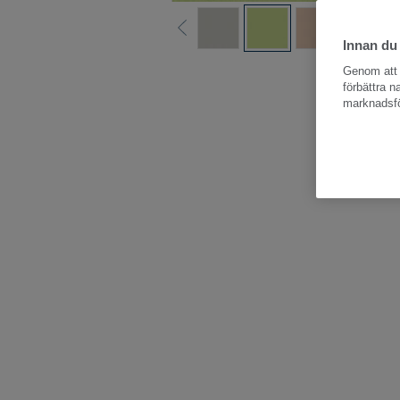
Innan du
Hela kollektio
Genom att k
förbättra 
marknadsfö