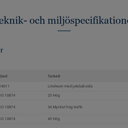
eknik- och miljöspecifikation
r
dard
Tarkett
24011
Linoleum med jutebaksida
SO 10874
23 Hög
SO 10874
34 Mycket hög trafik
SO 10874
43 Hög