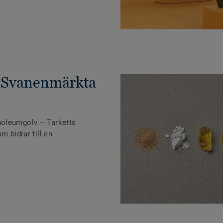
 Svanenmärkta
noleumgolv – Tarketts
m bidrar till en