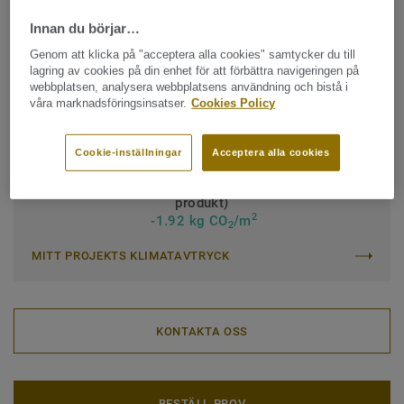
Innan du börjar…
Klassificering för kommersiell miljö:
34 Mycket hög trafik
Genom att klicka på "acceptera alla cookies" samtycker du till
Klassificering för industrimiljö:
43 Hög
lagring av cookies på din enhet för att förbättra navigeringen på
webbplatsen, analysera webbplatsens användning och bistå i
Quality & environment certifications:
ISO 14001
våra marknadsföringsinsatser.
Cookies Policy
Rulle (1 artikel)
Cookie-inställningar
Acceptera alla cookies
Totala klimatavtrycket (Återvinning av uttjänt
produkt)
2
-1.92 kg CO
/m
2
MITT PROJEKTS KLIMATAVTRYCK
KONTAKTA OSS
BESTÄLL PROV