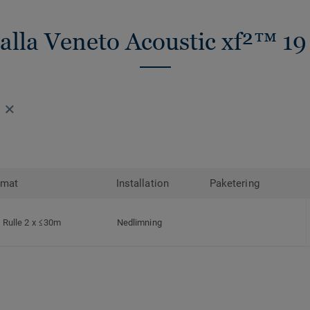
 alla Veneto Acoustic xf²™ 19
rmat
Installation
Paketering
Rulle 2 x ≤30m
Nedlimning