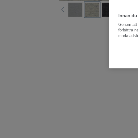
Innan du
Hela kollektio
Genom att k
förbättra 
marknadsfö