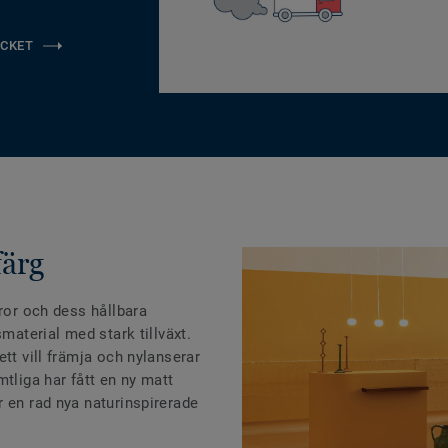
CKET
färg
aror och dess hållbara
smaterial med stark tillväxt.
tt vill främja och nylanserar
mtliga har fått en ny matt
 en rad nya naturinspirerade