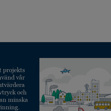
t projekts
nvänd vår
 utvärdera
vtryck och
kan minska
inning.