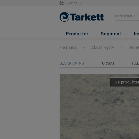
Sverige
Veneto Acoustic 
Produkter
Segment
In
Hemsida
Akustikgolv
Venet
BESKRIVNING
FORMAT
TILL
Se produkten