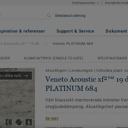
Kontaktformul
Telefonnummer
Detaljerad sökning
xf²™ 19 dB
- Veneto PLATINUM
spiration & referenser
Support & Service
Dokument
o Acoustic xf²™ 19 dB
Veneto PLATINUM 684
BEHÖR
KLIMATAVTRYCK (CRADLE TO GATE)
SPECIFIKATIONER
Akustikgolv
|
Linoleumgolv
|
Cirkulära plast- 
 i olika rum
Veneto Acoustic xf²™ 19 
PLATINUM 684
Vårt klassiskt marmorerade mönster Ven
stegljudsdämpning. Akustikgolvet passar 
med höga krav på ljudmiljön. Golvets ko
Se mer
tjockt i två lager: 2,5 mm linoleum och
nya mattare xf²-ytan är extremt slitstar