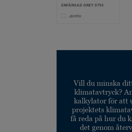
ENFÄRGAD GREY 0793
Jämför
Vill du minska dit
klimatavtryck? A
kalkylator för att
projektets klimata
få reda på hur du 
det genom återv