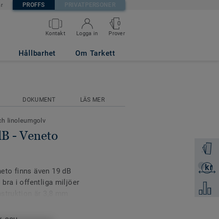
PROFFS
PRIVATPERSONER
är
0
Prover
Kontakt
Logga in
 684
Hållbarhet
Om Tarkett
DOKUMENT
LÄS MER
och linoleumgolv
dB - Veneto
Beställ 
kr
Skicka 
eto finns även 19 dB
bra i offentliga miljöer
Jämför
nstruktion är 3,8 mm
 1,3 mm PU-skum. Den
k och gör golvet mycket