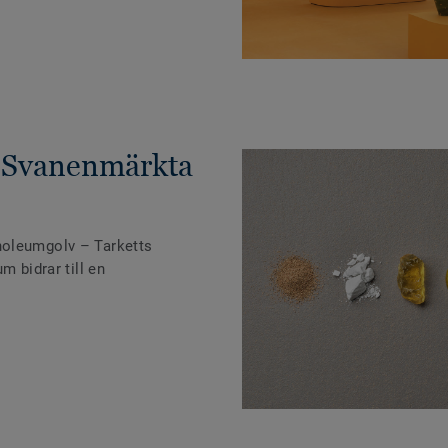
 Svanenmärkta
noleumgolv – Tarketts
m bidrar till en