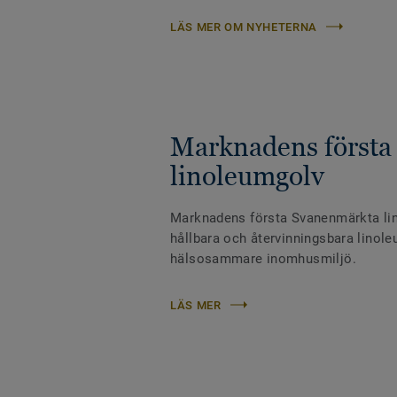
LÄS MER OM NYHETERNA
Marknadens första
linoleumgolv
Marknadens första Svanenmärkta li
hållbara och återvinningsbara linoleu
hälsosammare inomhusmiljö.
LÄS MER