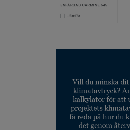
ENFÄRGAD CARMINE 645
Jämför
Vill du minska dit
klimatavtryck? A
kalkylator för att
projektets klimata
få reda på hur du 
det genom återv