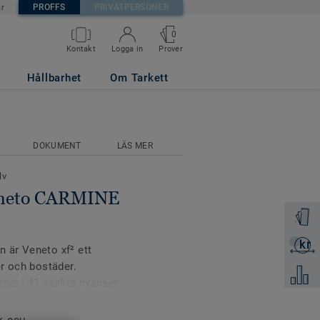
PROFFS
PRIVATPERSONER
är
0
Prover
Kontakt
Logga in
Hållbarhet
Om Tarkett
DOKUMENT
LÄS MER
lv
eneto CARMINE
Beställ 
kr
Skicka 
 är Veneto xf² ett
r och bostäder.
Jämför
ärger i 41 vackra nyanser.
Veneto xf² klimatneutral