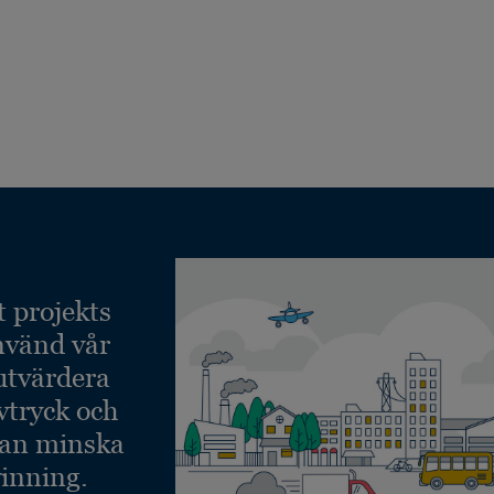
t projekts
nvänd vår
 utvärdera
vtryck och
kan minska
inning.