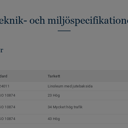
eknik- och miljöspecifikation
r
dard
Tarkett
24011
Linoleum med jutebaksida
SO 10874
23 Hög
SO 10874
34 Mycket hög trafik
SO 10874
43 Hög