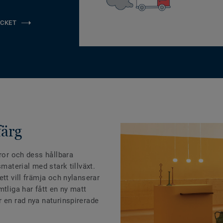
CKET
färg
aror och dess hållbara
smaterial med stark tillväxt.
tt vill främja och nylanserar
mtliga har fått en ny matt
 en rad nya naturinspirerade