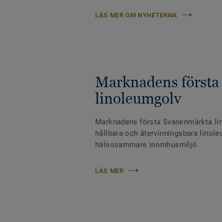
LÄS MER OM NYHETERNA
Marknadens första
linoleumgolv
Marknadens första Svanenmärkta li
hållbara och återvinningsbara linoleu
hälsosammare inomhusmiljö.
LÄS MER