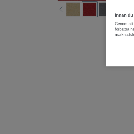
Innan du
Hela kollektio
Genom att k
förbättra 
marknadsfö