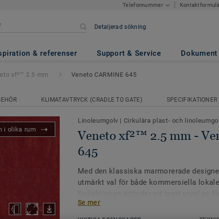
Kontaktformul
Telefonnummer
Detaljerad sökning
 mm
- Veneto CARMINE 645
spiration & referenser
Support & Service
Dokument
eto xf²™ 2.5 mm
Veneto CARMINE 645
BEHÖR
KLIMATAVTRYCK (CRADLE TO GATE)
SPECIFIKATIONER
Linoleumgolv
|
Cirkulära plast- och linoleumgo
 i olika rum
Veneto xf²™ 2.5 mm - V
645
Med den klassiska marmorerade designen
utmärkt val för både kommersiella lokale
Kollektionen erbjuder ett brett urval av f
Se mer
Likt alla våra kompakta linoleumgolv är 