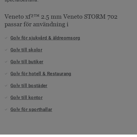
Veneto xf²™ 2.5 mm Veneto STORM 702
passar för användning i
Golv för sjukvård & äldreomsorg
Golv till skolor
Golv till butiker
Golv för hotell & Restaurang
Golv till bostäder
Golv till kontor
Golv för sporthallar