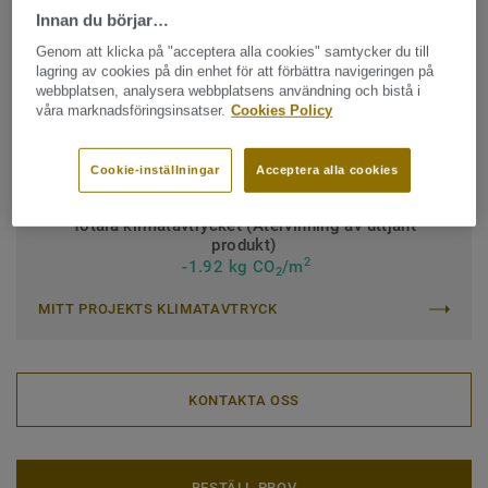
Innan du börjar…
Klassificering för kommersiell miljö:
34 Mycket hög trafik
Genom att klicka på "acceptera alla cookies" samtycker du till
lagring av cookies på din enhet för att förbättra navigeringen på
Klassificering för industrimiljö:
43 Hög
webbplatsen, analysera webbplatsens användning och bistå i
våra marknadsföringsinsatser.
Cookies Policy
Quality & environment certifications:
ISO 14001
Rulle (1 artikel)
Cookie-inställningar
Acceptera alla cookies
Totala klimatavtrycket (Återvinning av uttjänt
produkt)
2
-1.92 kg CO
/m
2
MITT PROJEKTS KLIMATAVTRYCK
KONTAKTA OSS
BESTÄLL PROV