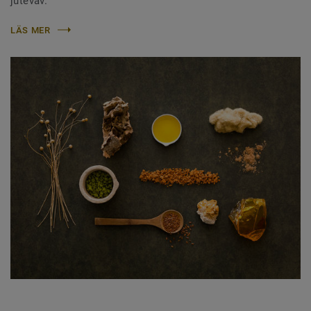
juteväv.
LÄS MER