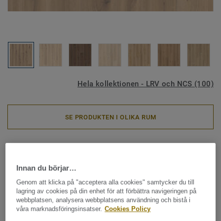
Hela kollektionen - LRV och NCS (100)
SE PRODUKTEN I OLIKA RUM
Vinylklick & LVT
iD Inspiration 55 - Forest Oak
Innan du börjar…
NUTMEG
Genom att klicka på "acceptera alla cookies" samtycker du till
lagring av cookies på din enhet för att förbättra navigeringen på
webbplatsen, analysera webbplatsens användning och bistå i
iD Inspiration har fått en förbättrad modularitet som som
våra marknadsföringsinsatser.
Cookies Policy
gör det enkelt att förändra ett utrymme snabbt och enkelt