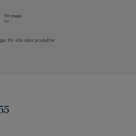
Tif Image
TIF
r för alla våra produkter
55