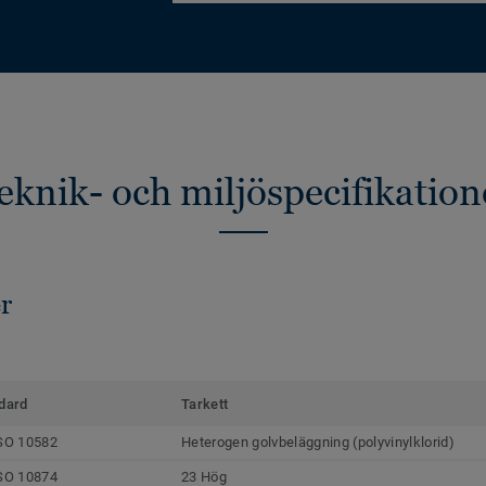
eknik- och miljöspecifikation
r
dard
Tarkett
SO 10582
Heterogen golvbeläggning (polyvinylklorid)
SO 10874
23 Hög