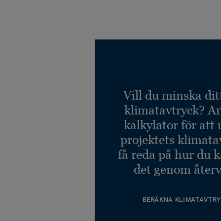
Vill du minska dit
klimatavtryck? A
kalkylator för att
projektets klimata
få reda på hur du 
det genom återv
BERÄKNA KLIMATAVTRY