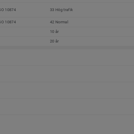
SO 10874
33 Hög trafik
SO 10874
42 Normal
10 år
20 år