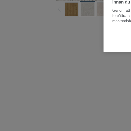
Innan du
Genom att k
förbättra 
marknadsfö
Hela kollektion