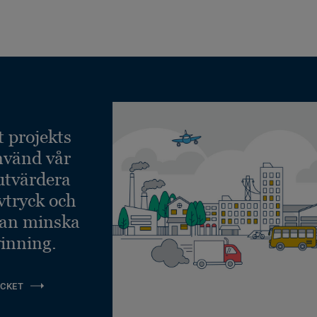
t projekts
nvänd vår
 utvärdera
vtryck och
kan minska
inning.
CKET