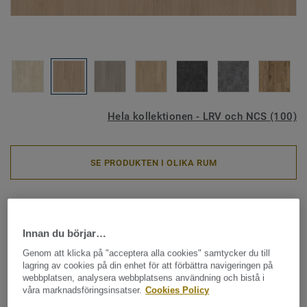
Hela kollektionen - LRV och NCS (100)
SE PRODUKTEN I OLIKA RUM
Vinylklick & LVT
iD Inspiration 55 - Variant Oak
Innan du börjar…
BEIGE
Genom att klicka på "acceptera alla cookies" samtycker du till
lagring av cookies på din enhet för att förbättra navigeringen på
webbplatsen, analysera webbplatsens användning och bistå i
iD Inspiration har fått en förbättrad modularitet som som
våra marknadsföringsinsatser.
Cookies Policy
gör det enkelt att förändra ett utrymme snabbt och enkelt