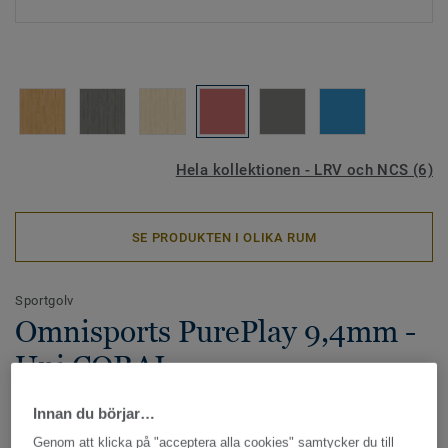
Hela kollektionen - LRV och NCS (6)
SE PRODUKTEN I OLIKA RUM
Sportgolv
Omnisports PurePlay 9,4mm -
Uni CORAL
Omnisports PurePlay är vårt punkelastiska sportgolv med
Innan du börjar…
högst prestanda och kan möta högt ställda krav när det
Genom att klicka på "acceptera alla cookies" samtycker du till