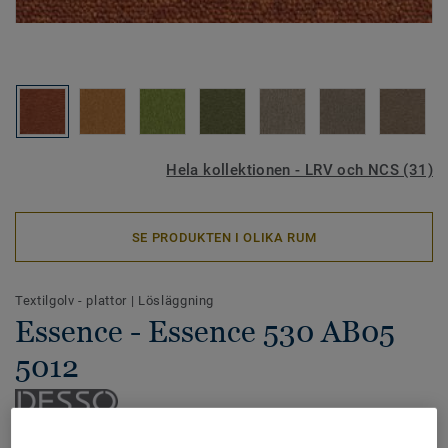
Hela kollektionen - LRV och NCS (31)
SE PRODUKTEN I OLIKA RUM
Textilgolv - plattor
|
Lösläggning
Essence - Essence 530 AB05
5012