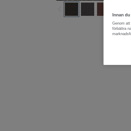
Innan du
Hela kollektio
Genom att k
förbättra 
marknadsfö