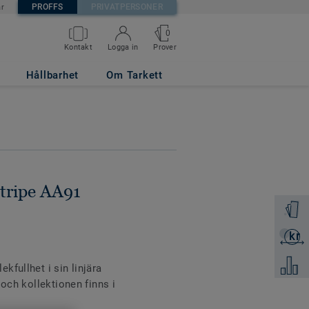
PROFFS
PRIVATPERSONER
är
0
Prover
Kontakt
Logga in
Hållbarhet
Om Tarkett
Stripe AA91
Beställ 
kr
Skicka 
Jämför
fullhet i sin linjära
 och kollektionen finns i