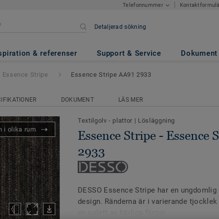
Kontaktformul
Telefonnummer
Detaljerad sökning
Essence Stripe AA91 2933
spiration & referenser
Support & Service
Dokument
Essence Stripe
Essence Stripe AA91 2933
IFIKATIONER
DOKUMENT
LÄS MER
Textilgolv - plattor
|
Lösläggning
 i olika rum
Essence Stripe - Essence 
2933
DESSO Essence Stripe har en ungdomlig lek
design. Ränderna är i varierande tjocklek
en palett av härliga färger.