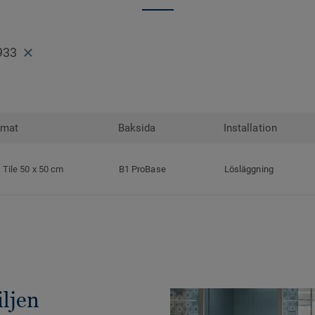
933
rmat
Baksida
Installation
Tile 50 x 50 cm
B1 ProBase
Lösläggning
ljen