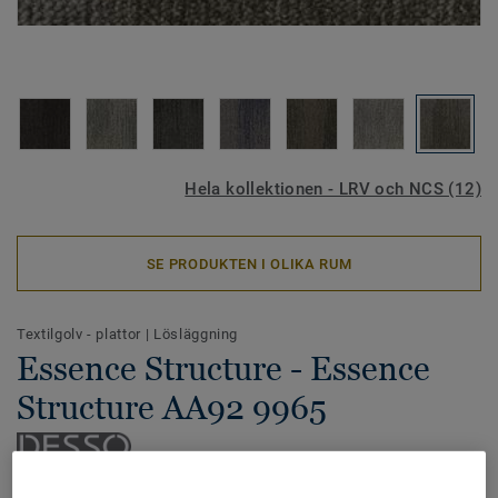
Hela kollektionen - LRV och NCS (12)
SE PRODUKTEN I OLIKA RUM
Textilgolv - plattor
|
Lösläggning
Essence Structure - Essence
Structure AA92 9965