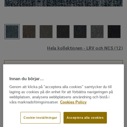
Hela kollektionen - LRV och NCS (12)
SE PRODUKTEN I OLIKA RUM
Innan du börjar…
Textilgolv - plattor
|
Lösläggning
Genom att klicka på "acceptera alla cookies" samtycker du till
Grain - Grain B867 8833
lagring av cookies på din enhet för att förbättra navigeringen på
webbplatsen, analysera webbplatsens användning och bistå i
våra marknadsföringsinsatser.
Cookies Policy
DESSO Grain är ett golv vars öglelugg i olika höjder ger en
Cookie-inställningar
Acceptera alla cookies
naturlig mjuk dynamik till interiören, oberoende av övriga